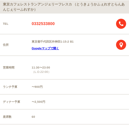
東京カフェレストランアンジェリーフレスカ （とうきょうかふぇれすとらんあ
んじぇりーふれすか）
0332533800
TEL
東京都千代田区外神田1-15-2 B1
住所
Googleマップで開く
営業時間
11:30〜23:00
（L.O.22:00）
ランチ予算
〜900円
ディナー予算
〜2,500円
座席数
60